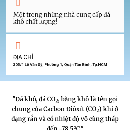
Một trong những nhà cung cấp đá
khô chất lượng!
ĐỊA CHỈ
305/1 Lê Văn Sỹ, Phường 1, Quận Tân Bình, Tp.HCM
"Đá khô, đá CO
, băng khô là tên gọi
2
chung của Cacbon Điôxít (CO
) khi ở
2
dạng rắn và có nhiệt độ vô cùng thấp
o
đến -78,5
C."